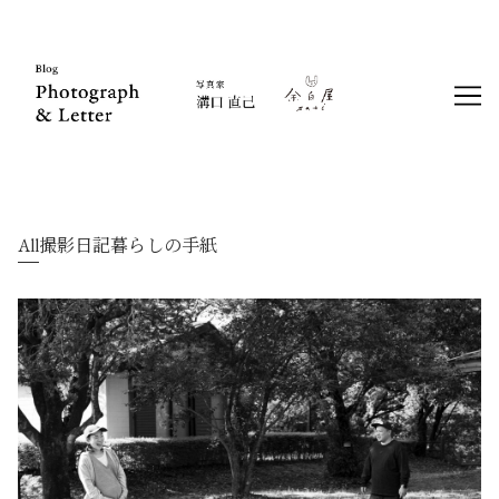
Skip
to
Content
All
撮影日記
暮らしの手紙