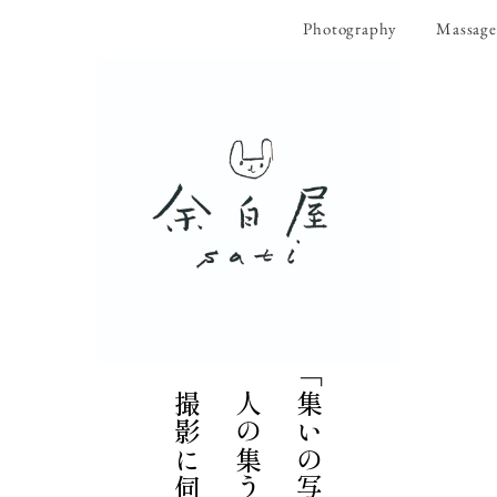
Photography
Massag
撮影に伺います。
人の集うところへ
「集いの写真」