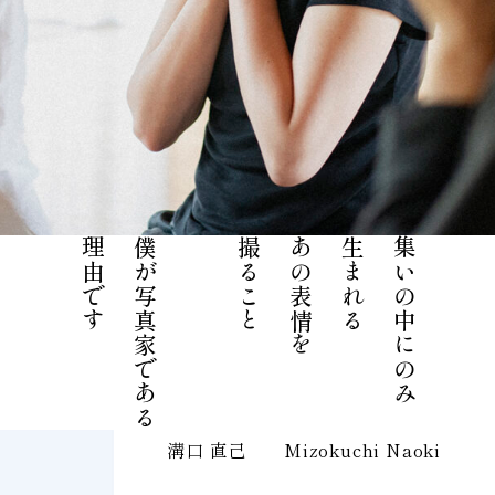
理由です
僕が写真家である
撮ること
あの表情を
生まれる
集いの中にのみ
溝口 直己 Mizokuchi Naoki