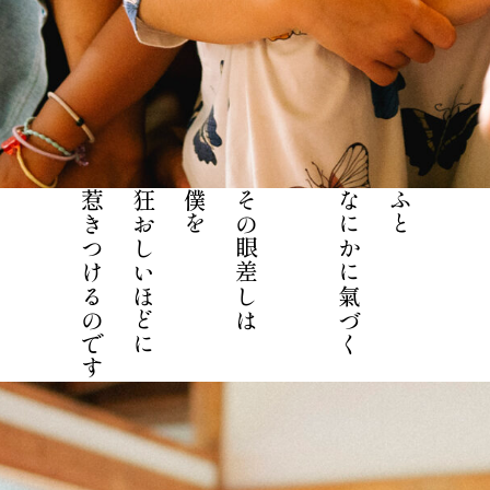
惹きつけるのです
狂おしいほどに
僕を
その眼差しは
なにかに氣づく
ふと