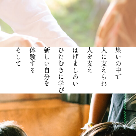
そして
体験する
新しい自分を
ひたむきに学び
はげましあい
人を支え
人に支えられ
集いの中で