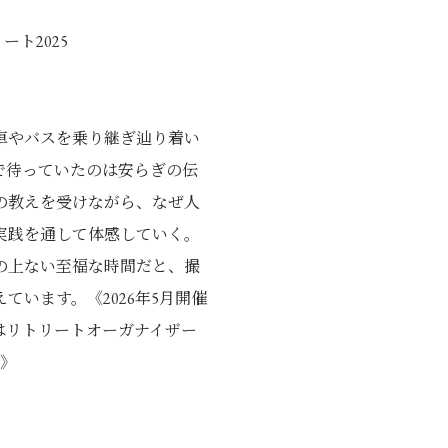
リート2025
車やバスを乗り継ぎ辿り着い
。ここで待っていたのは安らぎの伝
の教えを受けながら、なぜ人
実践を通して体感していく。
の上ない至福な時間だと、撮
います。《2026年5月開催
くはリトリートオーガナイザー
せ》