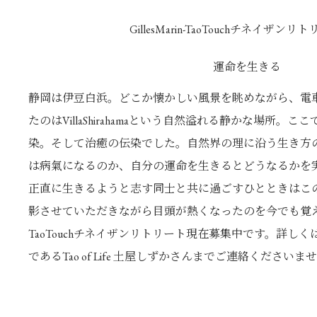
GillesMarin-TaoTouchチネイザンリト
運命を生きる
静岡は伊豆白浜。どこか懐かしい風景を眺めながら、電
たのはVillaShirahamaという自然溢れる静かな場所
染。そして治癒の伝染でした。自然界の理に沿う生き方
は病氣になるのか、自分の運命を生きるとどうなるかを
正直に生きるようと志す同士と共に過ごすひとときはこ
影させていただきながら目頭が熱くなったのを今でも覚えて
TaoTouchチネイザンリトリート現在募集中です。詳し
であるTao of Life 土屋しずかさんまでご連絡くださいま